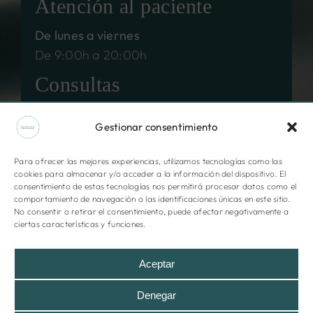
Atención al paciente
De lunes a viernes
De 9:00h a 20:00h
Consultas
De lunes a jueves
Gestionar consentimiento
De 15:00h a 20:30h
Para ofrecer las mejores experiencias, utilizamos tecnologías como las
Legal
cookies para almacenar y/o acceder a la información del dispositivo. El
consentimiento de estas tecnologías nos permitirá procesar datos como el
comportamiento de navegación o las identificaciones únicas en este sitio.
Aviso legal
No consentir o retirar el consentimiento, puede afectar negativamente a
ciertas características y funciones.
Política de privacidad
Aceptar
Cookies
Denegar