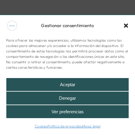
Gestionar consentimiento
Para ofrecer las mejores experiencias, utilizamos tecnologías como las
cookies para almacenar y/o acceder a la información del dispositivo. El
consentimiento de estas tecnologías nos permitirá procesar datos como el
comportamiento de navegación o las identificaciones únicas en este sitio.
No consentir o retirar el consentimiento, puede afectar negativamente a
ciertas características y funciones.
Aceptar
Denegar
Ver preferencias
Cookies
Política de privacidad
Aviso legal