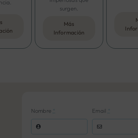
ncia.
surgen.
s
Más
Info
ación
Información
Nombre
*
Email
*