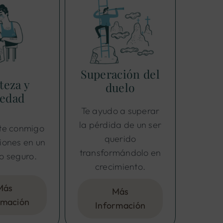
Superación del
teza y
duelo
ledad
Te ayudo a superar
la pérdida de un ser
e conmigo
querido
iones en un
transformándolo en
o seguro.
crecimiento.
Más
Más
rmación
Información