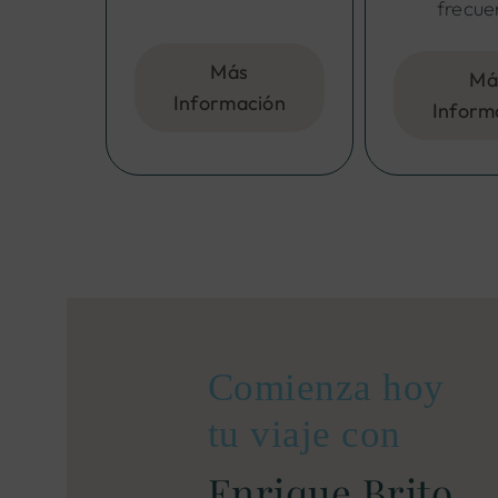
frecue
Más
Má
Información
Inform
Comienza hoy
tu viaje con
Enrique Brito,