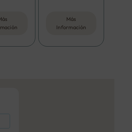
Más
Más
rmación
Información