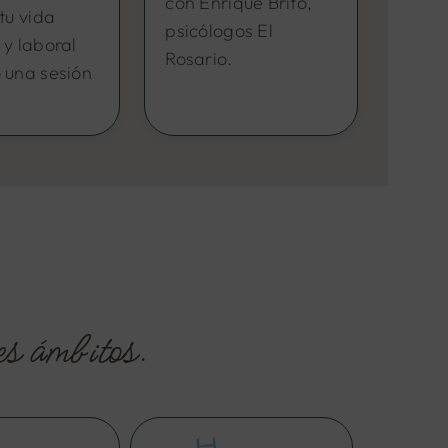
con Enrique Brito,
tu vida
psicólogos El
 y laboral
Rosario.
 una sesión
es ámbitos.