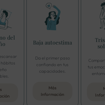
no del
Tris
Baja autoestima
ño
so
descansar
Da el primer paso
Compart
 hábitos
confiando en tus
tus emoc
ueño
capacidades.
entorn
bles.
Más
s
Información
Info
ación