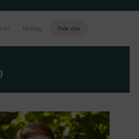
e mí
Mi blog
Pide cita
o