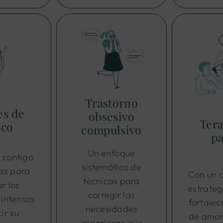
Trastorno
es de
obsesivo
Tera
ico
compulsivo
pa
Un enfoque
 contigo
sistemático de
as para
Con un 
técnicas para
r los
estrateg
corregir las
intensos
fortalec
necesidades
ir su
de amor
imperiosas que