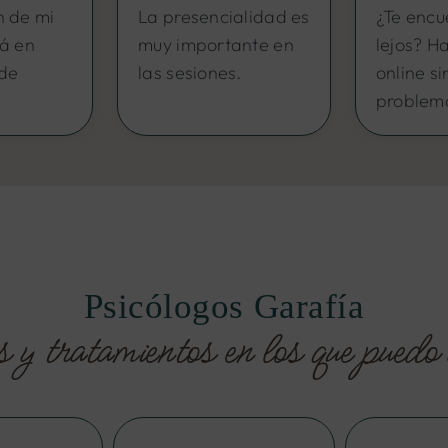
n de mi
La presencialidad es
¿Te encu
tá en
muy importante en
lejos? H
 de
las sesiones.
online si
problem
Psicólogos Garafía
 y tratamientos en los que puedo 