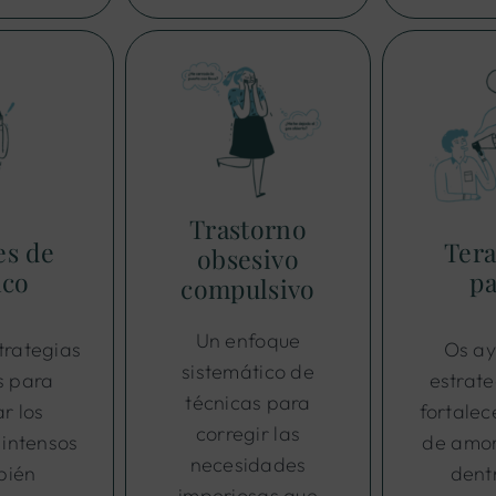
Trastorno
es de
Tera
obsesivo
ico
pa
compulsivo
Un enfoque
trategias
Os ay
sistemático de
s para
estrat
técnicas para
r los
fortalec
corregir las
intensos
de amor
necesidades
bién
dent
imperiosas que