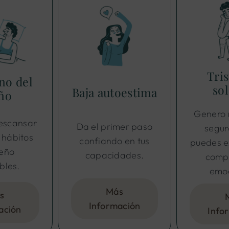
Tris
no del
so
Baja autoestima
ño
Genero 
descansar
Da el primer paso
segur
 hábitos
confiando en tus
puedes e
ueño
capacidades.
compa
bles.
emoc
Más
s
Información
ación
Info