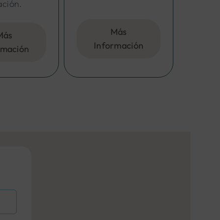
ación.
Más
Más
Información
rmación