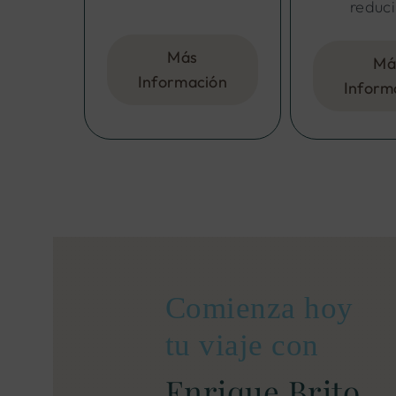
reduci
Más
Má
Información
Inform
Comienza hoy
tu viaje con
Enrique Brito,