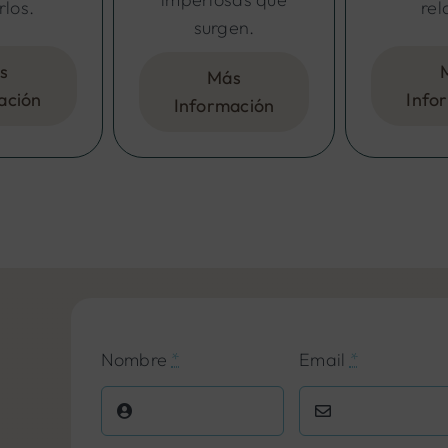
rlos.
rel
surgen.
s
Más
ación
Info
Información
Nombre
*
Email
*