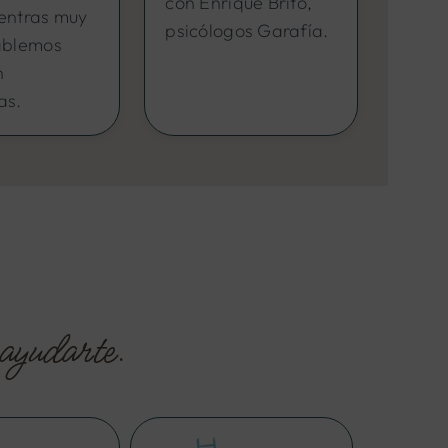
con Enrique Brito,
entras muy
psicólogos Garafía.
ablemos
n
as.
ayudarte.