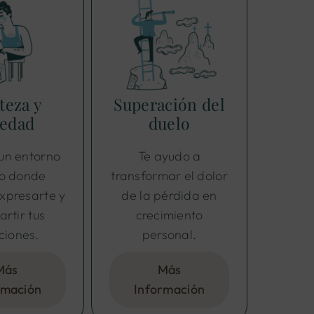
teza y
Superación del
ledad
duelo
un entorno
Te ayudo a
o donde
transformar el dolor
xpresarte y
de la pérdida en
rtir tus
crecimiento
iones.
personal.
Más
Más
rmación
Información