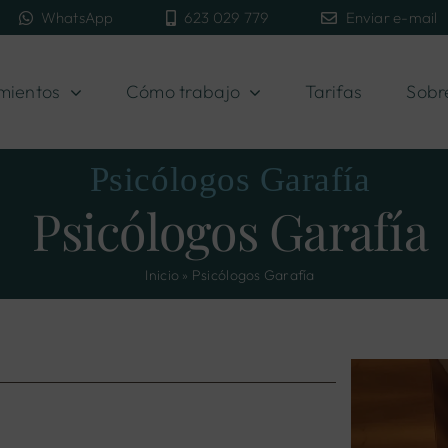
WhatsApp
623 029 779
Enviar e-mail
mientos
Cómo trabajo
Tarifas
Sobr
Psicólogos Garafía
Psicólogos Garafía
Inicio
»
Psicólogos Garafía